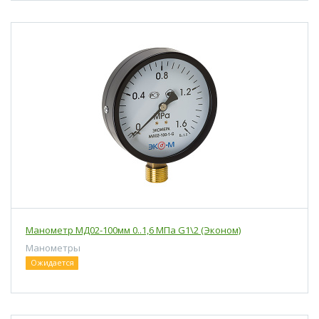
Манометр МД02-100мм 0..1,6 МПа G1\2 (Эконом)
Манометры
Ожидается