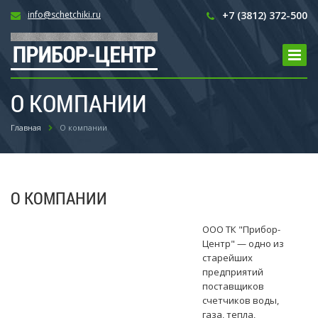
info@schetchiki.ru
+7 (3812) 372-500
О КОМПАНИИ
Главная
О компании
О КОМПАНИИ
ООО ТК "Прибор-
Центр" — одно из
старейших
предприятий
поставщиков
счетчиков воды,
газа, тепла,